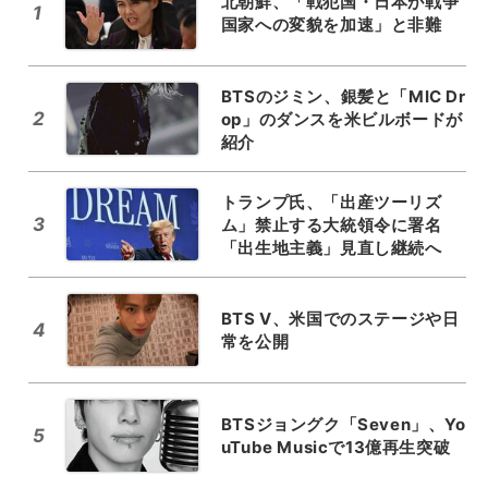
北朝鮮、「戦犯国・日本が戦争
1
国家への変貌を加速」と非難
BTSのジミン、銀髪と「MIC Dr
2
op」のダンスを米ビルボードが
紹介
トランプ氏、「出産ツーリズ
3
ム」禁止する大統領令に署名
「出生地主義」見直し継続へ
BTS V、米国でのステージや日
4
常を公開
BTSジョングク「Seven」、Yo
5
uTube Musicで13億再生突破