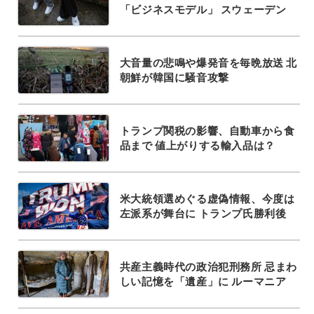
「ビジネスモデル」 スウェーデン
大音量の悲鳴や爆発音を毎晩放送 北
朝鮮が韓国に騒音攻撃
トランプ関税の影響、自動車から食
品まで 値上がりする輸入品は？
米大統領選めぐる虚偽情報、今度は
左派系が舞台に トランプ氏勝利後
共産主義時代の政治犯刑務所 忌まわ
しい記憶を「遺産」に ルーマニア