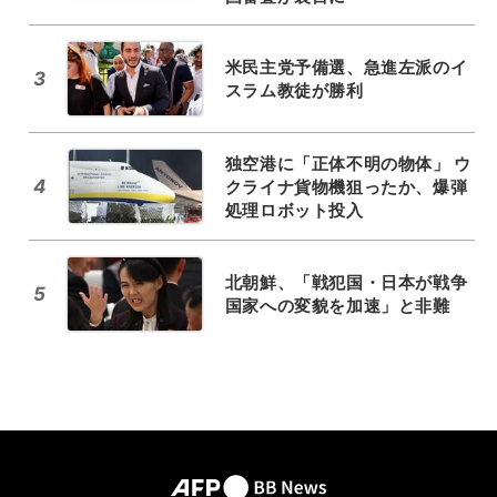
米民主党予備選、急進左派のイ
3
スラム教徒が勝利
独空港に「正体不明の物体」 ウ
4
クライナ貨物機狙ったか、爆弾
処理ロボット投入
北朝鮮、「戦犯国・日本が戦争
5
国家への変貌を加速」と非難