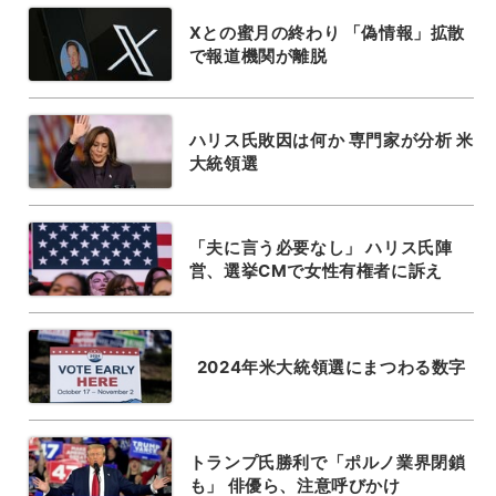
Xとの蜜月の終わり 「偽情報」拡散
で報道機関が離脱
ハリス氏敗因は何か 専門家が分析 米
大統領選
「夫に言う必要なし」 ハリス氏陣
営、選挙CMで女性有権者に訴え
2024年米大統領選にまつわる数字
トランプ氏勝利で「ポルノ業界閉鎖
も」 俳優ら、注意呼びかけ