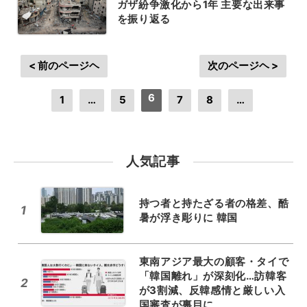
ガザ紛争激化から1年 主要な出来事
を振り返る
< 前のページヘ
次のページヘ >
6
1
…
5
7
8
…
人気記事
持つ者と持たざる者の格差、酷
1
暑が浮き彫りに 韓国
東南アジア最大の顧客・タイで
「韓国離れ」が深刻化…訪韓客
2
が3割減、反韓感情と厳しい入
国審査が裏目に