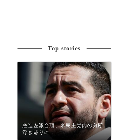
Top stories
急進左派台頭、米民主党内の分断
浮き彫りに