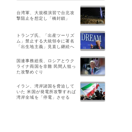
台湾軍、大規模演習で台北攻
撃阻止を想定し「橋封鎖」
トランプ氏、「出産ツーリズ
ム」禁止する大統領令に署名
「出生地主義」見直し継続へ
国連事務総長、ロシアとウク
ライナ両国を非難 民間人狙っ
た攻撃めぐり
イラン、湾岸諸国を脅迫して
いた 米国が発電所攻撃すれば
湾岸全域を「停電」させる