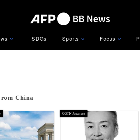
ews
SDGs
Sports
Focus
P
∨
∨
∨
From China