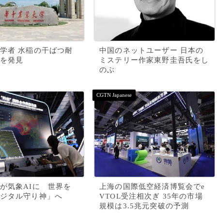
学者 水稲の干ばつ耐
中国のネットユーザー 日本の
を発見
ミステリー作家東野圭吾氏をし
のぶ
が気象AIに 世界を
上海の国際低空経済博覧会でe
ジタル守り神」へ
VTOL受注相次ぎ 35年の市場
規模は3.5兆元突破の予測