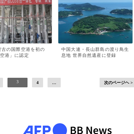
蒙古の国際空港を初の
中国大連・長山群島の渡り鳥生
空港」に認定
息地 世界自然遺産に登録
3
4
…
次のページヘ >