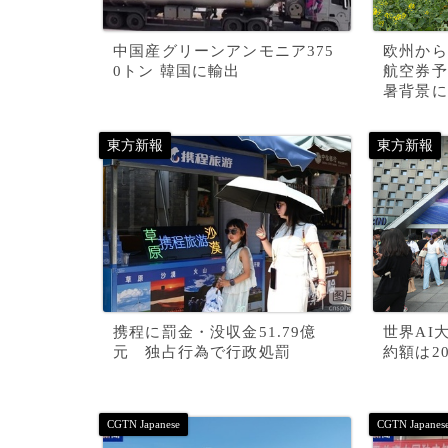
中国産グリーンアンモニア375
欧州から
0トン 韓国に輸出
航空券予
暑背景に
携程に罰金・没収金51.79億
世界AI
元 独占行為で行政処罰
約額は2