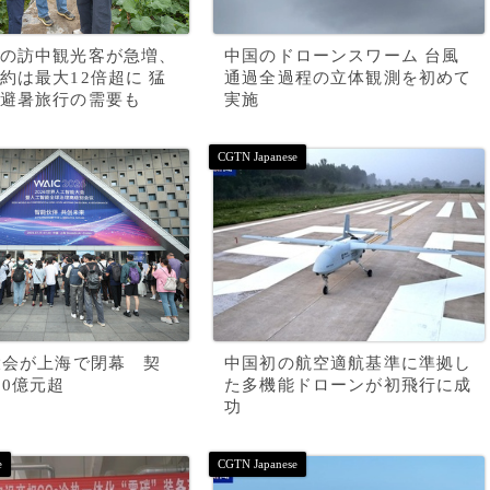
の訪中観光客が急増、
中国のドローンスワーム 台風
約は最大12倍超に 猛
通過全過程の立体観測を初めて
避暑旅行の需要も
実施
大会が上海で閉幕 契
中国初の航空適航基準に準拠し
00億元超
た多機能ドローンが初飛行に成
功