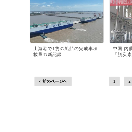
上海港で1隻の船舶の完成車積
中国 内
載量の新記録
「脱炭素
< 前のページヘ
1
2