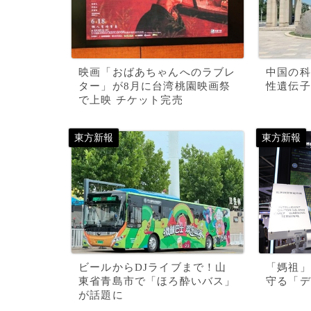
映画「おばあちゃんへのラブレ
中国の科
ター」が8月に台湾桃園映画祭
性遺伝子
で上映 チケット完売
ビールからDJライブまで！山
「媽祖」
東省青島市で「ほろ酔いバス」
守る「デ
が話題に