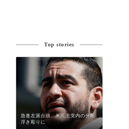
Top stories
急進左派台頭、米民主党内の分断
浮き彫りに