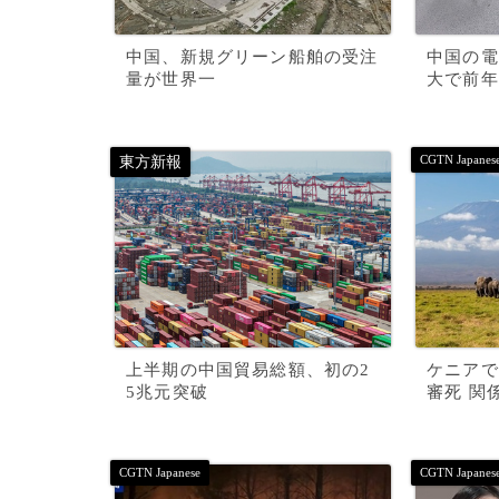
中国、新規グリーン船舶の受注
中国の電
量が世界一
大で前年
上半期の中国貿易総額、初の2
ケニアで
5兆元突破
審死 関