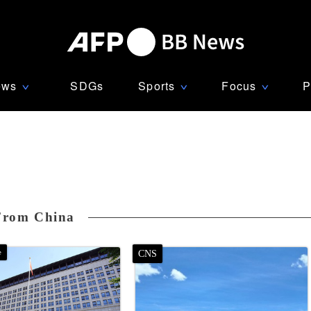
ews
SDGs
Sports
Focus
P
∨
∨
∨
From China