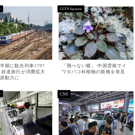
半期に観光列車1797
「飛べない蝶」 中国雲南でイ
 鉄道旅行が消費拡大
ワタバコ科植物の新種を発見
原動力に