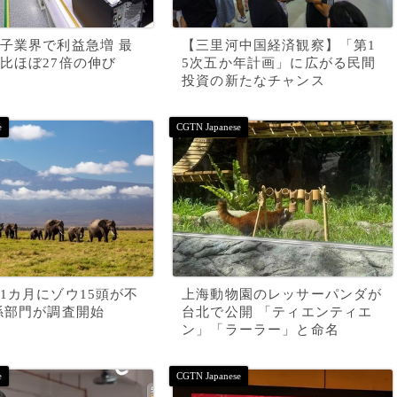
子業界で利益急増 最
【三里河中国経済観察】「第1
比ほぼ27倍の伸び
5次五か年計画」に広がる民間
投資の新たなチャンス
1カ月にゾウ15頭が不
上海動物園のレッサーパンダが
係部門が調査開始
台北で公開 「ティエンティエ
ン」「ラーラー」と命名