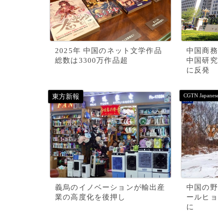
2025年 中国のネット文学作品
中国商務
総数は3300万作品超
中国研究
に反発
義烏のイノベーションが輸出産
中国の野
業の高度化を後押し
ールヒョ
に