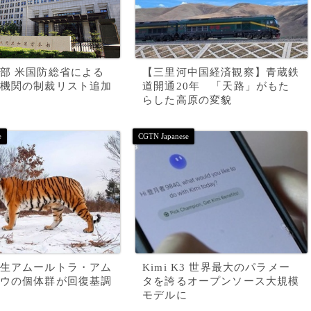
部 米国防総省による
【三里河中国経済観察】青蔵鉄
機関の制裁リスト追加
道開通20年 「天路」がもた
らした高原の変貌
生アムールトラ・アム
Kimi K3 世界最大のパラメー
ウの個体群が回復基調
タを誇るオープンソース大規模
モデルに