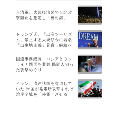
台湾軍、大規模演習で台北攻
撃阻止を想定し「橋封鎖」
トランプ氏、「出産ツーリズ
ム」禁止する大統領令に署名
「出生地主義」見直し継続へ
国連事務総長、ロシアとウク
ライナ両国を非難 民間人狙っ
た攻撃めぐり
イラン、湾岸諸国を脅迫して
いた 米国が発電所攻撃すれば
湾岸全域を「停電」させる