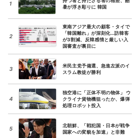
持つ者と持たざる者の格差、酷
1
暑が浮き彫りに 韓国
東南アジア最大の顧客・タイで
「韓国離れ」が深刻化…訪韓客
2
が3割減、反韓感情と厳しい入
国審査が裏目に
米民主党予備選、急進左派のイ
3
スラム教徒が勝利
独空港に「正体不明の物体」 ウ
4
クライナ貨物機狙ったか、爆弾
処理ロボット投入
北朝鮮、「戦犯国・日本が戦争
5
国家への変貌を加速」と非難