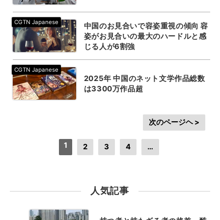
中国のお見合いで容姿重視の傾向 容
姿がお見合いの最大のハードルと感
じる人が6割強
2025年 中国のネット文学作品総数
は3300万作品超
次のページヘ >
1
2
3
4
…
人気記事