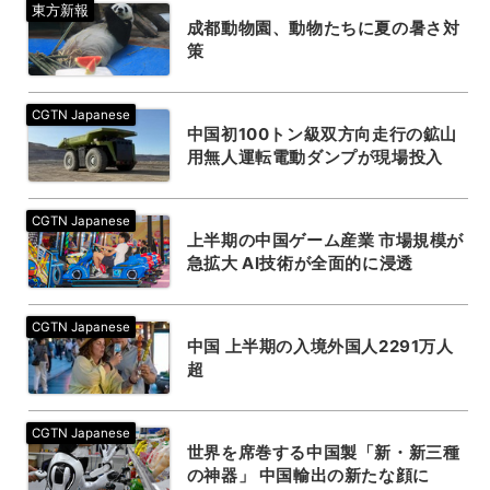
成都動物園、動物たちに夏の暑さ対
策
中国初100トン級双方向走行の鉱山
用無人運転電動ダンプが現場投入
上半期の中国ゲーム産業 市場規模が
急拡大 AI技術が全面的に浸透
中国 上半期の入境外国人2291万人
超
世界を席巻する中国製「新・新三種
の神器」 中国輸出の新たな顔に