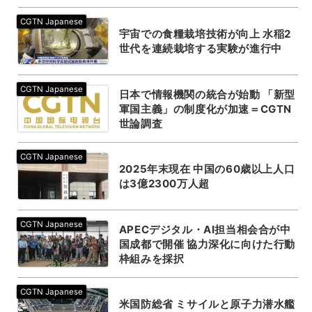
宇宙での食糧栽培技術が向上 水稲2
世代を連続栽培する実験が進行中
日本で情報機関の統合が始動 「新型
軍国主義」の制度化が加速＝CGTN
世論調査
2025年末現在 中国の60歳以上人口
は3億2300万人超
APECデジタル・AI担当相会合が中
国成都で開催 協力深化に向けた行動
枠組みを採択
米国防総省 ミサイルと原子力潜水艦