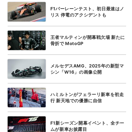
F1バーレーンテスト、初日最速はノ
リス 停電のアクシデントも
王者マルティンが開幕戦欠場 新たに
骨折で MotoGP
メルセデスAMG、2025年の新型マ
シン「W16」の画像公開
ハミルトンがフェラーリ新車を初走
行 新天地での優勝に自信
F1新シーズン開幕イベント、全チー
ムが新車お披露目