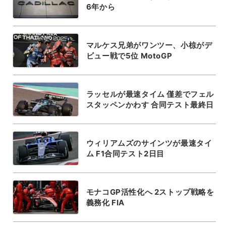
6年から
マルケス兄弟がワンツー、小椋がデ
ビュー戦で5位 MotoGP
ラッセルが最速タイム 僅差でフェル
スタッペンかわす 合同テスト最終日
ウィリアムズのサインツが最速タイ
ム F1合同テスト2日目
モナコGP活性化へ 2ストップ戦略を
義務化 FIA