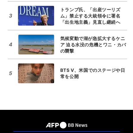
トランプ氏、「出産ツーリズ
3
ム」禁止する大統領令に署名
「出生地主義」見直し継続へ
気候変動で湖が急拡大するケニ
4
ア 迫る水没の危機とワニ・カバ
の襲撃
BTS V、米国でのステージや日
5
常を公開