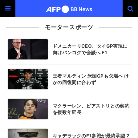
モータースポーツ
ドメニカーリCEO、タイGP実現に
向けバンコクで会談へ F1
王者マルティン 米国GPも欠場へ け
がの回復間に合わず
マクラーレン、ピアストリとの契約
を複数年延長
キャデラックのF1参戦が最終承認 2