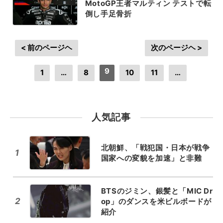
MotoGP王者マルティン テストで転
倒し手足骨折
< 前のページヘ
次のページヘ >
9
1
…
8
10
11
…
人気記事
北朝鮮、「戦犯国・日本が戦争
1
国家への変貌を加速」と非難
BTSのジミン、銀髪と「MIC Dr
2
op」のダンスを米ビルボードが
紹介