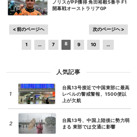
ノリスがPP獲得 角田裕毅5番手 F1
開幕戦オーストラリアGP
< 前のページヘ
次のページヘ >
8
1
…
7
9
10
…
人気記事
台風13号接近で中国東部に最高
1
レベルの警戒警報、1500便以
上が欠航
台風13号、中国上陸後に勢力弱
2
まる 東部では交通に影響