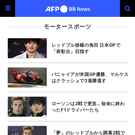
モータースポーツ
レッドブル移籍の角田 日本GPで
「表彰台」目指す
バニャイアが米国GP優勝、マルケス
はクラッシュで3連勝逃す
ローソンは2戦で更迭… 短命に終わ
ったF1ドライバーたち
「夢」のレッドブルから開幕2戦で