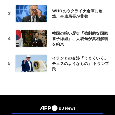
WHOのウクライナ倉庫に攻
3
撃、事務局長が非難
韓国の暗い歴史「強制的な国際
4
養子縁組」、大統領が真相解明
を約束
イランとの交渉「うまくいく。
5
チェスのようなもの」 トランプ
氏