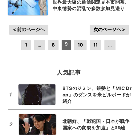
世界最大級の通信関連見本市開幕、
中東情勢の混乱で多数参加見送り
< 前のページヘ
次のページヘ >
9
1
…
8
10
11
…
人気記事
BTSのジミン、銀髪と「MIC Dr
1
op」のダンスを米ビルボードが
紹介
北朝鮮、「戦犯国・日本が戦争
2
国家への変貌を加速」と非難